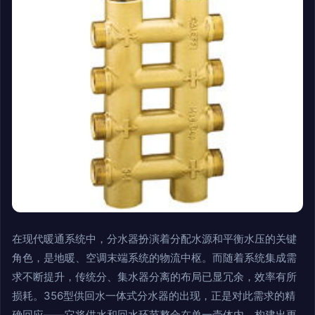
在现代暖通系统中，分水器扮演着分配水源和平衡水压的关键
角色，是地暖、空调末端系统的物流中枢。而随着系统集成需
求不断提升，传统分、集水器分离的布局已显冗余，效率有所
损耗。356型供回水一体式分水器的出现，正是对此需求的精
确回应——它将供水和回水环节整合在单一壳体内，构建出更