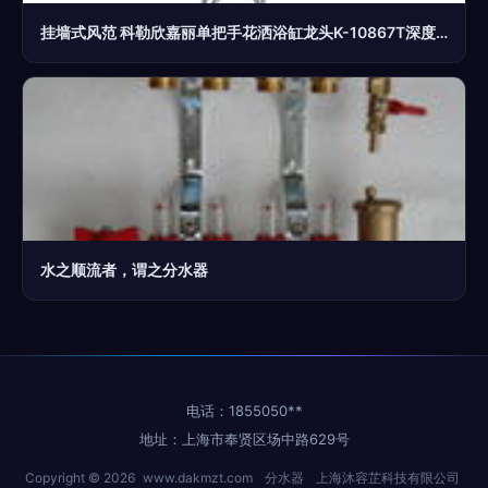
挂墙式风范 科勒欣嘉丽单把手花洒浴缸龙头K-10867T深度评测
水之顺流者，谓之分水器
电话：1855050**
地址：上海市奉贤区场中路629号
Copyright © 2026
www.dakmzt.com
分水器
上海沐容芷科技有限公司