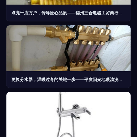
点亮千店万户，传导匠心品质——锦州三合电器工贸商行纵横机电综合零售之奥义
更换分水器，温暖过冬的关键一步——平度阳光地暖清洗全记录