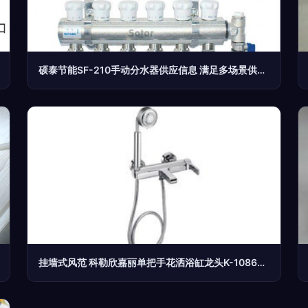
硕泰节能SF-210手动分水器供应信息 满足多场景供暖需求
挂墙式风范 科勒欣嘉丽单把手花洒浴缸龙头K-10867T深度评测