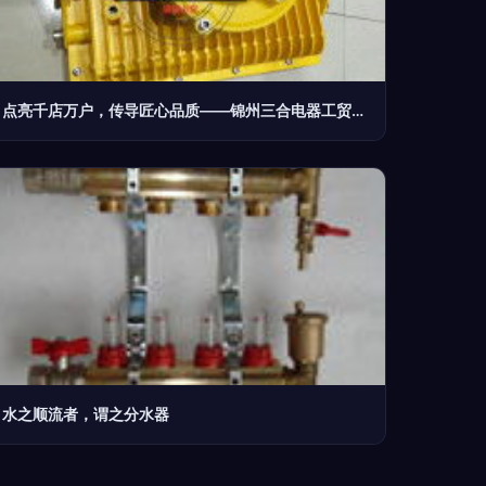
点亮千店万户，传导匠心品质——锦州三合电器工贸商行纵横机电综合零售之奥义
水之顺流者，谓之分水器